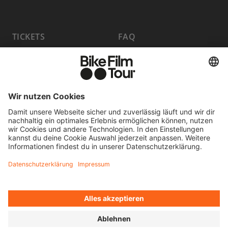
TICKETS
FAQ
PROGRAMM
MEDIA HUB
HOST A SHOW
JOBS
PARTNER WERDEN
KONTAKT
FILM EINREICHEN
WIDERRUF ERKLÄREN
© 2026 MOVING ADVENTURES MEDIEN GMBH