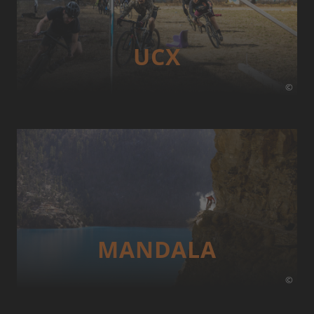
UCX
©
MANDALA
©