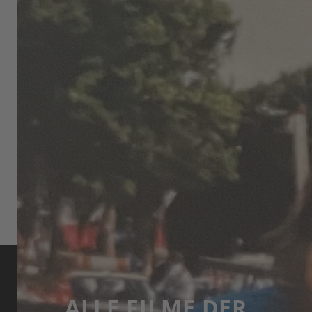
FRANCE FÉMININ 1980S
(Fast) Vergessene Heldinnen: Die Dokumentation
Breakaway Femmes
erzählt die Geschichte der Tour
de France Féminin, die zwischen 1984 und 1989
ausgetragen wurde. In unserem Interview spricht
Sharpe über die Entstehung des Films und die
Geschichte der Frauen-Tour.
INTERVIEW MIT ELEANOR SHARPE
ALLE FILME DER