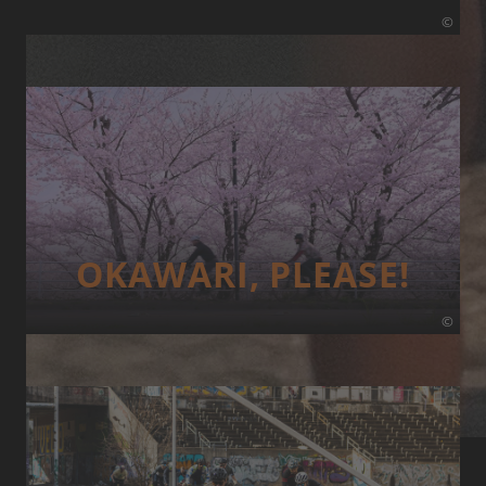
©
OKAWARI, PLEASE!
©