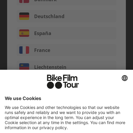
Deutschland
España
France
Liechtenstein
Luxemburg
Nederland
Österreich