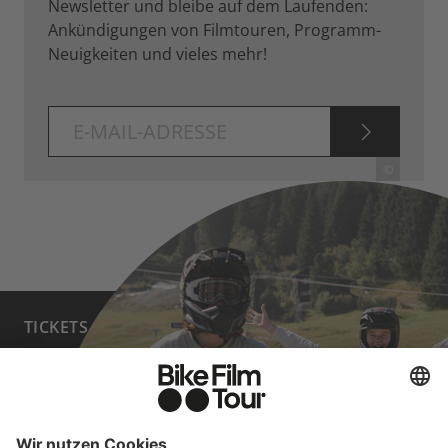
Newsletter und bleibe auf dem Laufenden:
Ankündigungen von Filmtouren, Programm-
Neuigkeiten und vieles mehr!
ABONNI
©
TICKETS
FAQ
PROGRAMM
MEDIA HUB
HOST A SHOW
JOBS
PARTNER WERDEN
KONTAKT