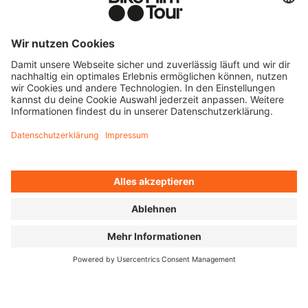
MR. CATO
Lehrer, Trainer,
Vorbild: Omari Cato
will die nächste
Generation für
Flatland BMX