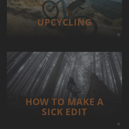
UP­CYCLING
©
HOW TO MAKE A
SICK EDIT
©