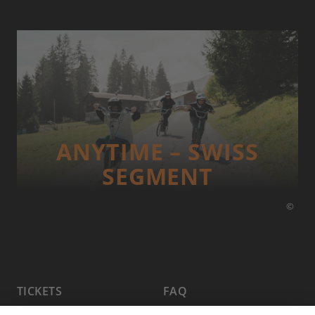
ANYTIME – SWISS
SEGMENT
©
TICKETS
FAQ