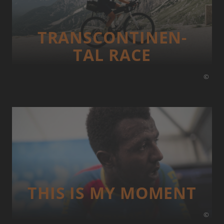
TRANS­CONTI­NEN­
TAL RACE
©
THIS IS MY MOMENT
©