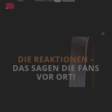
©
©
©
©
DIE REAKTIONEN –
DAS SAGEN DIE FANS
VOR ORT!